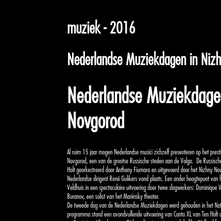
muziek - 2016
Nederlandse Muziekdagen in Niz
Nederlandse Muziekdage
Novgorod
Al ruim 15 jaar mogen Nederlandse musici zichzelf presenteren op het presti
Novgorod, een van de grootse Russische steden aan de Volga.
De Russisch
Holt georkestreerd door Anthony Fiumara en uitgevoerd door het Nizhny Nov
Nederlandse dirigent René Gulikers vond plaats. Een ander hoogtepunt van
Veldhuis in een spectaculaire uitvoering door twee slagwerkers: Dominique
Buranov, een solist van het Mariinsky theater.
De tweede dag van de Nederlandse Muziekdagen werd gehouden in het Natio
programma stond een avondvullende uitvoering van Canto XL van Ten Holt