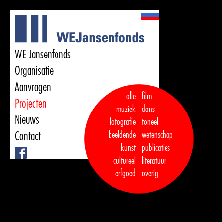
WE Jansenfonds
Organisatie
Aanvragen
alle
film
Projecten
muziek
dans  

Nieuws
fotografie
toneel
Contact
beeldende
wetenschap
kunst
publicaties

Facebook
cultureel
literatuur
erfgoed
overig