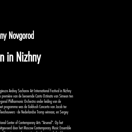
hny Novgorod
n in Nizhny
gieuze Andrey Sacharov Art International Festival in Nizhny
e première van de beroemde Canto Ostinato van Simeon ten
gorod Philharmonic Orchestra onder leiding van de
 het programma was de Goldrush Concerto van Jacob ter
 Vleeshouwers - de Nederlandse Tromp winnaar, en Sergey
nal Center of Contemporary Arts “Arsenal”. Op het
 uitgevoerd door het Moscow Contemporary Music Ensemble