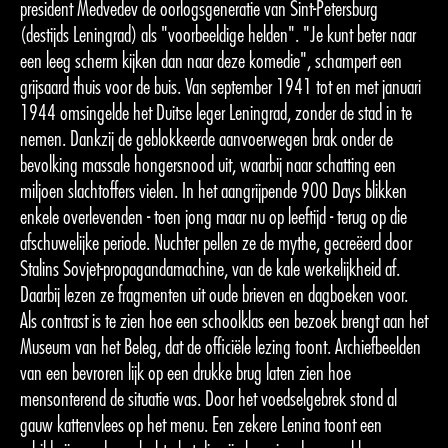
president Medvedev de oorlogsgeneratie van Sint-Petersburg
(destijds Leningrad) als "voorbeeldige helden". "Je kunt beter naar
een leeg scherm kijken dan naar deze komedie", schampert een
grijsaard thuis voor de buis. Van september 1941 tot en met januari
1944 omsingelde het Duitse leger Leningrad, zonder de stad in te
nemen. Dankzij de geblokkeerde aanvoerwegen brak onder de
bevolking massale hongersnood uit, waarbij naar schatting een
miljoen slachtoffers vielen. In het aangrijpende 900 Days blikken
enkele overlevenden - toen jong maar nu op leeftijd - terug op die
afschuwelijke periode. Nuchter pellen ze de mythe, gecreëerd door
Stalins Sovjet-propagandamachine, van de kale werkelijkheid af.
Daarbij lezen ze fragmenten uit oude brieven en dagboeken voor.
Als contrast is te zien hoe een schoolklas een bezoek brengt aan het
Museum van het Beleg, dat de officiële lezing toont. Archiefbeelden
van een bevroren lijk op een drukke brug laten zien hoe
mensonterend de situatie was. Door het voedselgebrek stond al
gauw kattenvlees op het menu. Een zekere Lenina toont een