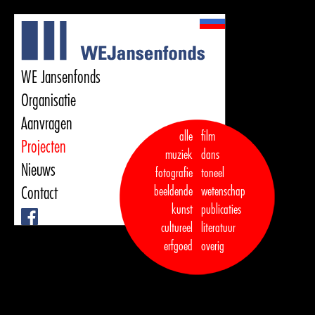
WE Jansenfonds
Organisatie
Aanvragen
alle
film
Projecten
muziek
dans  

Nieuws
fotografie
toneel
Contact
beeldende
wetenschap
kunst
publicaties

Facebook
cultureel
literatuur
erfgoed
overig