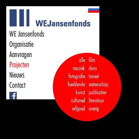
WE Jansenfonds
Organisatie
Aanvragen
alle
film
Projecten
muziek
dans  

Nieuws
fotografie
toneel
Contact
beeldende
wetenschap
kunst
publicaties

Facebook
cultureel
literatuur
erfgoed
overig