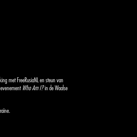
rking met FreeRusiaNL en steun van
le evenement
Who Am I?
in de Waalse
raïne.