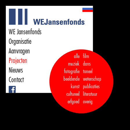
WE Jansenfonds
Organisatie
Aanvragen
alle
film
Projecten
muziek
dans  

Nieuws
fotografie
toneel
Contact
beeldende
wetenschap
kunst
publicaties

Facebook
cultureel
literatuur
erfgoed
overig