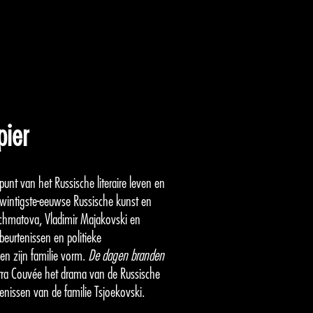
pier
unt van het Russische literaire leven en
twintigste-eeuwse Russische kunst en
 Achmatova, Vladimir Majakovski en
beurtenissen en politieke
en zijn familie vorm.
De dagen branden
etra Couvée het drama van de Russische
enissen van de familie Tsjoekovski.