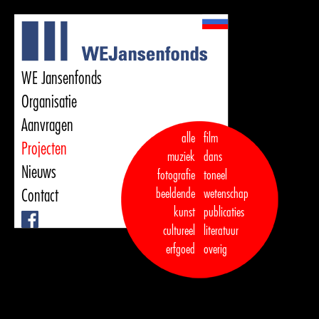
WE Jansenfonds
Organisatie
Aanvragen
alle
film
Projecten
muziek
dans  

Nieuws
fotografie
toneel
Contact
beeldende
wetenschap
kunst
publicaties

Facebook
cultureel
literatuur
erfgoed
overig