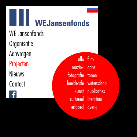
WE Jansenfonds
Organisatie
Aanvragen
alle
film
Projecten
muziek
dans  

Nieuws
fotografie
toneel
Contact
beeldende
wetenschap
kunst
publicaties

Facebook
cultureel
literatuur
erfgoed
overig