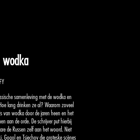
n wodka
FY
ssische samenleving met de wodka en
 Hoe lang drinken ze al? Waarom zoveel
is van wodka door de jaren heen en het
 aan de orde. De schrijver put hierbij
t ware de Russen zelf aan het woord. Niet
ki, Gogol en Tsjechov die groteske scènes