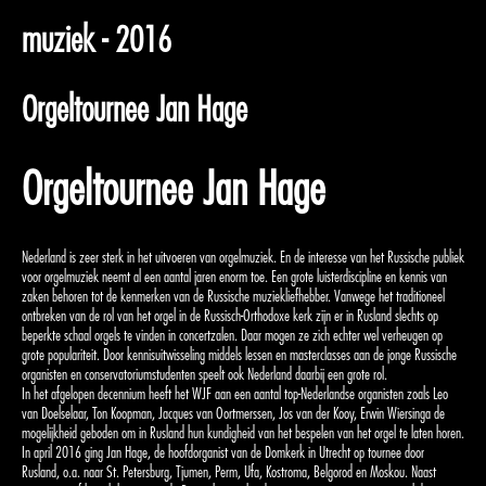
muziek - 2016
Orgeltournee Jan Hage
Orgeltournee Jan Hage
Nederland is zeer sterk in het uitvoeren van orgelmuziek. En de interesse van het Russische publiek
voor orgelmuziek neemt al een aantal jaren enorm toe. Een grote luisterdiscipline en kennis van
zaken behoren tot de kenmerken van de Russische muziekliefhebber. Vanwege het traditioneel
ontbreken van de rol van het orgel in de Russisch-Orthodoxe kerk zijn er in Rusland slechts op
beperkte schaal orgels te vinden in concertzalen. Daar mogen ze zich echter wel verheugen op
grote populariteit. Door kennisuitwisseling middels lessen en masterclasses aan de jonge Russische
organisten en conservatoriumstudenten speelt ook Nederland daarbij een grote rol.
In het afgelopen decennium heeft het WJF aan een aantal top-Nederlandse organisten zoals Leo
van Doelselaar, Ton Koopman, Jacques van Oortmerssen, Jos van der Kooy, Erwin Wiersinga de
mogelijkheid geboden om in Rusland hun kundigheid van het bespelen van het orgel te laten horen.
In april 2016 ging Jan Hage, de hoofdorganist van de Domkerk in Utrecht op tournee door
Rusland, o.a. naar St. Petersburg, Tjumen, Perm, Ufa, Kostroma, Belgorod en Moskou.
Naast