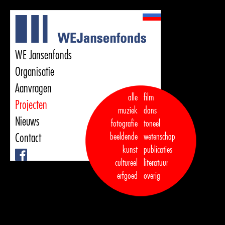
WE Jansenfonds
Organisatie
Aanvragen
alle
film
Projecten
muziek
dans  

Nieuws
fotografie
toneel
Contact
beeldende
wetenschap
kunst
publicaties

Facebook
cultureel
literatuur
erfgoed
overig