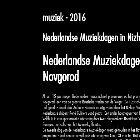
muziek - 2016
Nederlandse Muziekdagen in Niz
Nederlandse Muziekdage
Novgorod
Al ruim 15 jaar mogen Nederlandse musici zichzelf presenteren op het presti
Novgorod, een van de grootse Russische steden aan de Volga.
De Russisch
Holt georkestreerd door Anthony Fiumara en uitgevoerd door het Nizhny Nov
Nederlandse dirigent René Gulikers vond plaats. Een ander hoogtepunt van
Veldhuis in een spectaculaire uitvoering door twee slagwerkers: Dominique
Buranov, een solist van het Mariinsky theater.
De tweede dag van de Nederlandse Muziekdagen werd gehouden in het Natio
programma stond een avondvullende uitvoering van Canto XL van Ten Holt