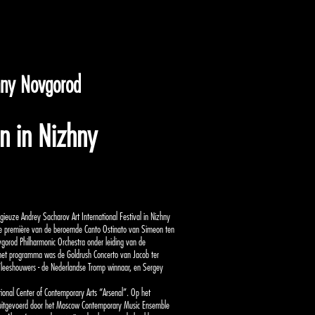
hny Novgorod
n in Nizhny
gieuze Andrey Sacharov Art International Festival in Nizhny
e première van de beroemde Canto Ostinato van Simeon ten
gorod Philharmonic Orchestra onder leiding van de
 het programma was de Goldrush Concerto van Jacob ter
 Vleeshouwers - de Nederlandse Tromp winnaar, en Sergey
nal Center of Contemporary Arts “Arsenal”. Op het
 uitgevoerd door het Moscow Contemporary Music Ensemble