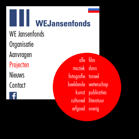
WE Jansenfonds
Organisatie
Aanvragen
alle
film
Projecten
muziek
dans  

Nieuws
fotografie
toneel
Contact
beeldende
wetenschap
kunst
publicaties

Facebook
cultureel
literatuur
erfgoed
overig