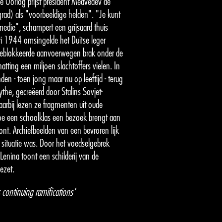
se Oorlog prijst president Medvedev de
grad) als "voorbeeldige helden". "Je kunt
edie", schampert een grijsaard thuis
ri 1944 omsingelde het Duitse leger
 geblokkeerde aanvoerwegen brak onder de
tting een miljoen slachtoffers vielen. In
en - toen jong maar nu op leeftijd - terug
ythe, gecreëerd door Stalins Sovjet-
arbij lezen ze fragmenten uit oude
hoe een schoolklas een bezoek brengt aan
ont. Archiefbeelden van een bevroren lijk
situatie was. Door het voedselgebrek
enina toont een schilderij van de
ezet.
s continuing ramifications'