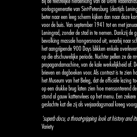
Bij de feestelijke herdenking van de Grote Vaderland
oorlogsgeneratie van Sint-Petersburg (destijds Lenin
beter naar een leeg scherm kijken dan naar deze kom
voor de buis. Van september 1941 tot en met janua
Leningrad, zonder de stad in te nemen. Dankzij de
bevolking massale hongersnood uit, waarbij naar scha
het aangrijpende 900 Days blikken enkele overlevend
op die afschuwelijke periode. Nuchter pellen ze de m
propagandamachine, van de kale werkelijkheid af. Da
brieven en dagboeken voor. Als contrast is te zien 
het Museum van het Beleg, dat de officiële lezing to
op een drukke brug laten zien hoe mensonterend de 
stond al gauw kattenvlees op het menu. Een zekere L
geslachte kat die zij als verjaardagsmaal kreeg voorg
'superb docu, a throat-gripping look at history and it
Variety