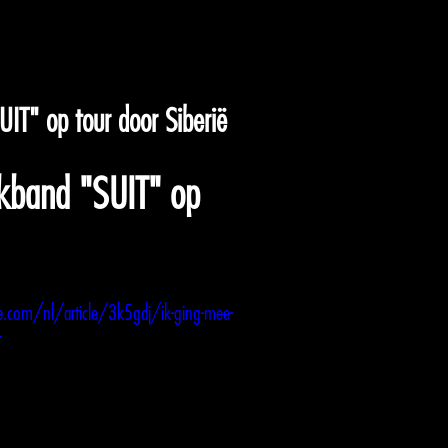
UIT" op tour door Siberië
ckband "SUIT" op
ce.com/nl/article/3k5gdj/ik-ging-mee-
t