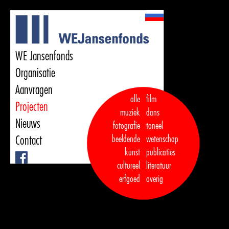
WE Jansenfonds
Organisatie
Aanvragen
alle
film
Projecten
muziek
dans  

Nieuws
fotografie
toneel
Contact
beeldende
wetenschap
kunst
publicaties

Facebook
cultureel
literatuur
erfgoed
overig