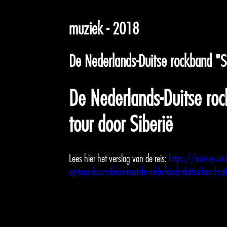
muziek - 2018
De Nederlands-Duitse rockband "S
De Nederlands-Duitse ro
tour door Siberië
Lees hier het verslag van de reis:
https://noisey.vi
op-tour-door-siberie-met-de-nederlands-duitse-band-sui