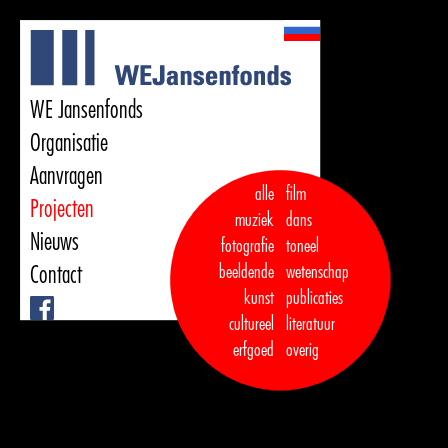
WE Jansenfonds
Organisatie
Aanvragen
alle
film
Projecten
muziek
dans  

Nieuws
fotografie
toneel
Contact
beeldende
wetenschap
kunst
publicaties

Facebook
cultureel
literatuur
erfgoed
overig