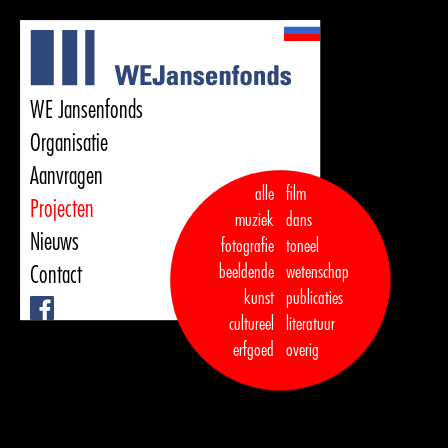
WE Jansenfonds
Organisatie
Aanvragen
alle
film
Projecten
muziek
dans  

Nieuws
fotografie
toneel
Contact
beeldende
wetenschap
kunst
publicaties

Facebook
cultureel
literatuur
erfgoed
overig