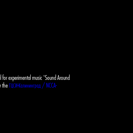
val for experimental music 'Sound Around
y the
ГЦСИ-Калининград / NCCA-