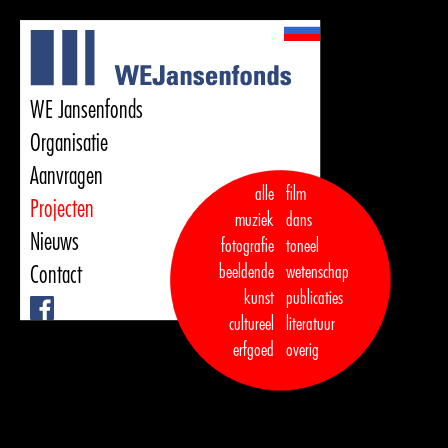
WE Jansenfonds
Organisatie
Aanvragen
alle
film
Projecten
muziek
dans  

Nieuws
fotografie
toneel
Contact
beeldende
wetenschap
kunst
publicaties

Facebook
cultureel
literatuur
erfgoed
overig