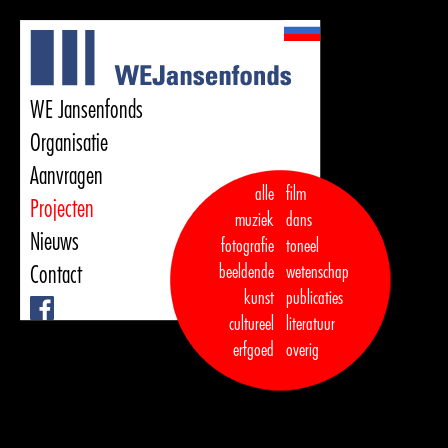
WE Jansenfonds
Organisatie
Aanvragen
alle
film
Projecten
muziek
dans  

Nieuws
fotografie
toneel
Contact
beeldende
wetenschap
kunst
publicaties

Facebook
cultureel
literatuur
erfgoed
overig