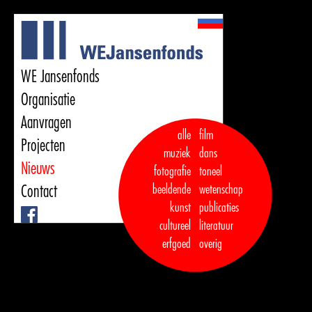
WE Jansenfonds
Organisatie
Aanvragen
alle
film
Projecten
muziek
dans  

Nieuws
fotografie
toneel
Contact
beeldende
wetenschap
kunst
publicaties

Facebook
cultureel
literatuur
erfgoed
overig