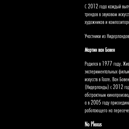
С 2012 года каждый выпу
трендов в звуковом искусс
художников и композитор
Участники из Нидерландов
Мартин ван Бовен
Родился в 1977 году. Жив
экспериментальных фильм
искусств в Гааге. Ван Бов
(Нидерланды) с 2012 год
абстрактным кинопроизвод
а в 2005 году присоедини
работающего на пересечен
No Plexus