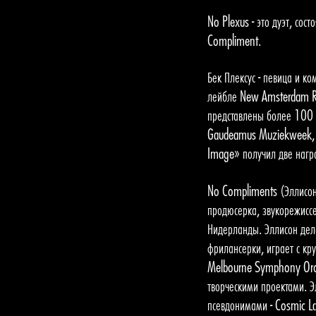
No Plexus - это дуэт, сос
Compliment.
Бек Плексус - певица и к
лейбле New Amsterdam Re
представлены более 100 
Gaudeamus Muziekweek, Cr
Image» получил две наг
No Compliments (Эллисон 
продюсерка, звукорежиссе
Нидерланды. Эллисон дела
фрилансерки, играет с к
Melbourne Symphony Orche
творческими проектами. 
псевдонимами - Cosmic L