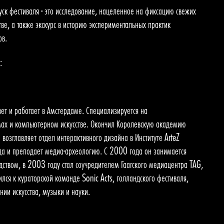
ск фестиваля - это исследование, нацеленное на фиксацию свежих
тве, а также экскурс в историю экспериментальных практик
ов.
:
ет и работает в Амстердаме. Специализируется на
ах и компьютерном искусстве. Окончил Королевскую академию
ен возглавляет отдел интерактивного дизайна в Институте ArteZ
а и преподает медиа-археологию. С 2000 года он занимается
ством, в 2003 году стал соучредителем Гаагского медиацентра TAG,
лся к кураторской команде Sonic Acts, голландского фестиваля,
ии искусства, музыки и науки.