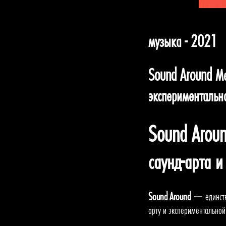
музыка - 2021
Sound Around Ме
экспериментальн
Sound Arou
саунд-арта 
Sound Around
— единстве
арту и экспериментальной