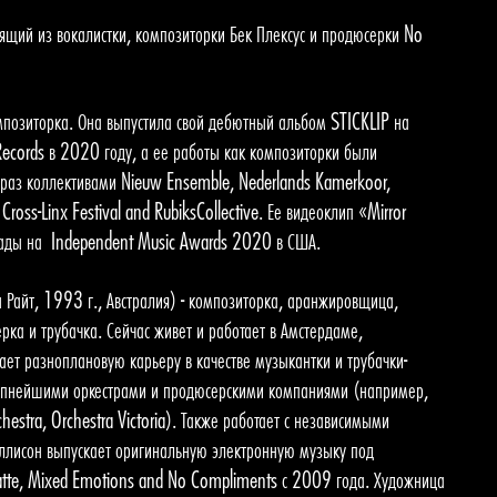
тоящий из вокалистки, композиторки Бек Плексус и продюсерки No
омпозиторка. Она выпустила свой дебютный альбом STICKLIP на
cords в 2020 году, а ее работы как композиторки были
раз коллективами Nieuw Ensemble, Nederlands Kamerkoor,
oss-Linx Festival and RubiksCollective. Ее видеоклип «Mirror
рады на Independent Music Awards 2020 в США.
Райт, 1993 г., Австралия) - композиторка, аранжировщица,
рка и трубачка. Сейчас живет и работает в Амстердаме,
ет разноплановую карьеру в качестве музыкантки и трубачки-
рупнейшими оркестрами и продюсерскими компаниями (например,
stra, Orchestra Victoria). Также работает с независимыми
Эллисон выпускает оригинальную электронную музыку под
atte, Mixed Emotions and No Compliments с 2009 года. Художница