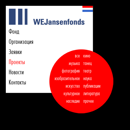
Фонд
Организация
Заявки
все
кино
Проекты
музыка
танец

фотография
театр
Новости
изобразительное
наука
Контакты
искусство
публикации

культурное
литература
наследие
прочее