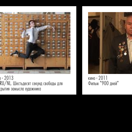
о - 2013
кино - 2011
RU/NL. Шестьдесят секунд свободы для
Фильм "900 дней"
крытия замысла художника