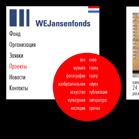
Фонд
Организация
Заявки
все
кино
Проекты
музыка
танец

фотография
театр
Новости
кин
изобразительное
наука
Контакты
24 
искусство
публикации

рас
культурное
литература
наследие
прочее