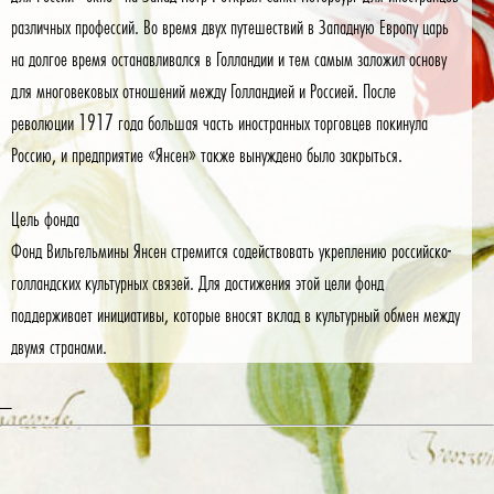
различных профессий. Во время двух путешествий в Западную Европу царь
на долгое время останавливался в Голландии и тем самым заложил основу
для многовековых отношений между Голландией и Россией. После
революции 1917 года большая часть иностранных торговцев покинула
Россию, и предприятие «Янсен» также вынуждено было закрыться.
Цель фонда
Фонд Вильгельмины Янсен стремится содействовать укреплению российско-
голландских культурных связей. Для достижения этой цели фонд
поддерживает инициативы, которые вносят вклад в культурный обмен между
двумя странами.
_