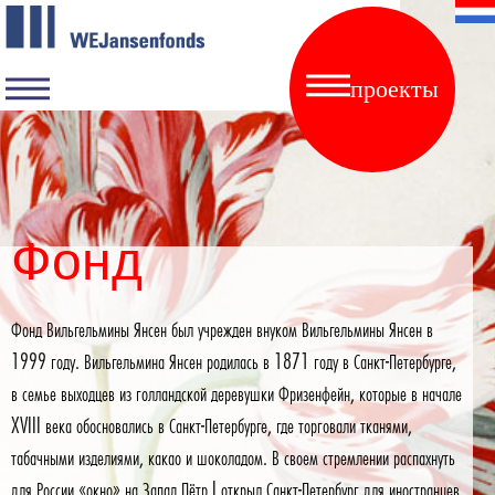
проекты
Фонд
Фонд Вильгельмины Янсен был учрежден внуком Вильгельмины Янсен в
1999 году. Вильгельмина Янсен родилась в 1871 году в Санкт-Петербурге,
в семье выходцев из голландской деревушки Фризенфейн, которые в начале
XVIII века обосновались в Санкт-Петербурге, где торговали тканями,
табачными изделиями, какао и шоколадом. В своем стремлении распахнуть
для России «окно» на Запад Пётр I открыл Санкт-Петербург для иностранцев