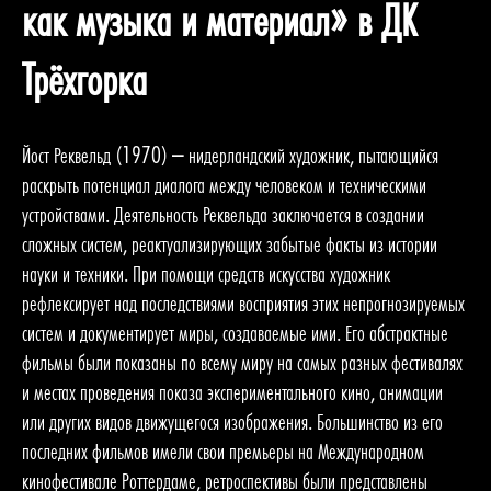
как музыка и материал» в ДК
Трёхгорка
Йост Реквельд (1970) – нидерландский художник, пытающийся
раскрыть потенциал диалога между человеком и техническими
устройствами. Деятельность Реквельда заключается в создании
сложных систем, реактуализирующих забытые факты из истории
науки и техники. При помощи средств искусства художник
рефлексирует над последствиями восприятия этих непрогнозируемых
систем и документирует миры, создаваемые ими. Его абстрактные
фильмы были показаны по всему миру на самых разных фестивалях
и местах проведения показа экспериментального кино, анимации
или других видов движущегося изображения. Большинство из его
последних фильмов имели свои премьеры на Международном
кинофестивале Роттердаме, ретроспективы были представлены