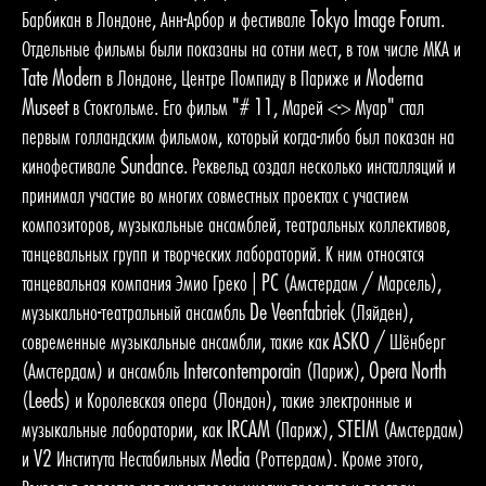
Барбикан в Лондоне, Анн-Арбор и фестивале Tokyo Image Forum.
Отдельные фильмы были показаны на сотни мест, в том числе МКА и
Tate Modern в Лондоне, Центре Помпиду в Париже и Moderna
Museet в Стокгольме. Его фильм "# 11, Марей <-> Муар" стал
первым голландским фильмом, который когда-либо был показан на
кинофестивале Sundance. Реквельд создал несколько инсталляций и
принимал участие во многих совместных проектах с участием
композиторов, музыкальные ансамблей, театральных коллективов,
танцевальных групп и творческих лабораторий. К ним относятся
танцевальная компания Эмио Греко | PC (Амстердам / Марсель),
музыкально-театральный ансамбль De Veenfabriek (Ляйден),
современные музыкальные ансамбли, такие как ASKO / Шёнберг
(Амстердам) и ансамбль Intercontemporain (Париж), Opera North
(Leeds) и Королевская опера (Лондон), такие электронные и
музыкальные лаборатории, как IRCAM (Париж), STEIM (Амстердам)
и V2 Института Нестабильных Media (Роттердам). Кроме этого,