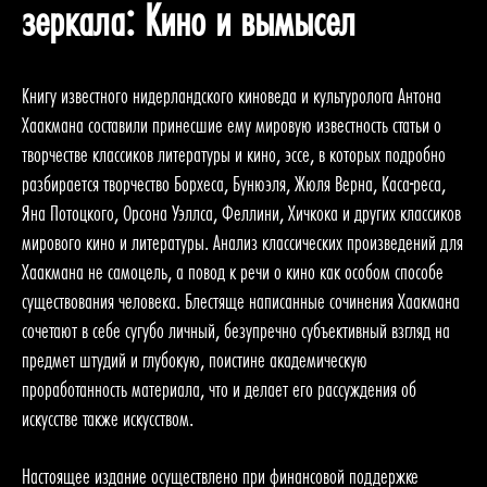
зеркала: Кино и вымысел
Книгу известного нидерландского киноведа и культуролога Антона
Хаакмана составили принесшие ему мировую известность статьи о
творчестве классиков литературы и кино, эссе, в которых подробно
разбирается творчество Борхеса, Бунюэля, Жюля Верна, Каса-реса,
Яна Потоцкого, Орсона Уэллса, Феллини, Хичкока и других классиков
мирового кино и литературы. Анализ классических произведений для
Хаакмана не самоцель, а повод к речи о кино как особом способе
существования человека. Блестяще написанные сочинения Хаакмана
сочетают в себе сугубо личный, безупречно субъективный взгляд на
предмет штудий и глубокую, поистине академическую
проработанность материала, что и делает его рассуждения об
искусстве также искусством.
Настоящее издание осуществлено при финансовой поддержке