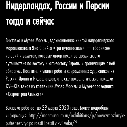
Нидерландах, России и Персии
тогда и сейчас
Выставка в Музее Москвы, вдохновленная книгой нидерландского
мореплавателя Яна Стрейса «Три путешествия» — сборником
историй и заметок, которые автор писал во время своего
путешествия по востоку и юго-востоку Европы и граничащим с ней
областям. Посетители увидят работы современных художников из
России, Ирана и Нидерландов, а также археологические находки
XV–XIX веков из коллекции Музея Москвы и Музея-заповедника
«Остров-град Свияжск».
Выставка работает до 29 марта 2020 года. Более подробная
информация:
http://mosmuseum.ru/exhibitions/p/nevozmozhnyie-
puteshestviya-po-rossii-i-persii-v-xvii-veke/?