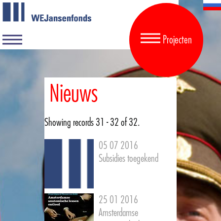
Projecten
Nieuws
Showing records 31 - 32 of 32.
05 07 2016
Subsidies toegekend
25 01 2016
Amsterdamse