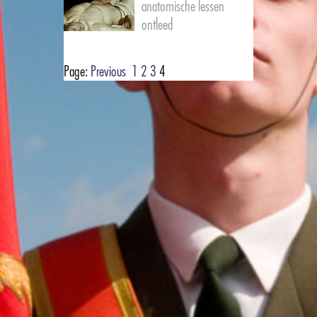
anatomische lessen
ontleed
Page:
Previous
1
2
3
4