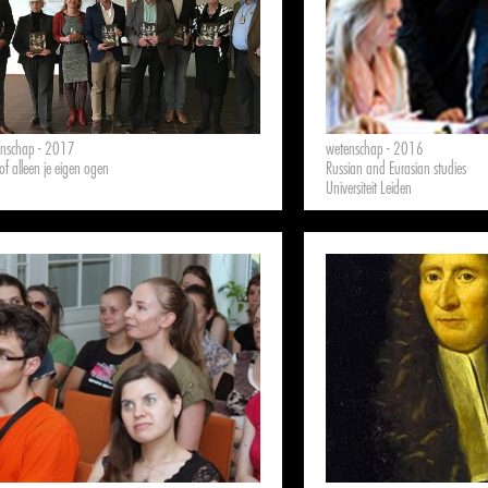
enschap - 2017
wetenschap - 2016
of alleen je eigen ogen
Russian and Eurasian studies
Universiteit Leiden