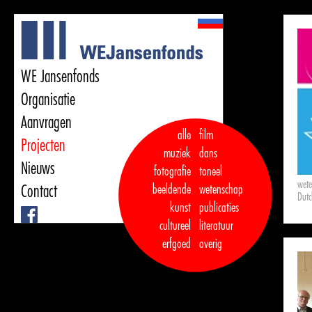
WE Jansenfonds
Organisatie
Aanvragen
alle
film
Projecten
muziek
dans  

Nieuws
fotografie
toneel
wet
Contact
beeldende
wetenschap
Dut
kunst
publicaties

Facebook
cultureel
literatuur
erfgoed
overig