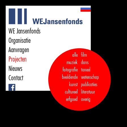
WE Jansenfonds
Organisatie
Aanvragen
alle
film
Projecten
muziek
dans  

Nieuws
fotografie
toneel
Contact
beeldende
wetenschap
kunst
publicaties

Facebook
cultureel
literatuur
erfgoed
overig