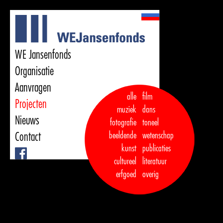
WE Jansenfonds
Organisatie
Aanvragen
alle
film
Projecten
muziek
dans  

Nieuws
fotografie
toneel
Contact
beeldende
wetenschap
kunst
publicaties

Facebook
cultureel
literatuur
erfgoed
overig