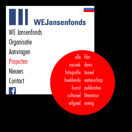
WE Jansenfonds
Organisatie
Aanvragen
alle
film
Projecten
muziek
dans  

Nieuws
fotografie
toneel
Contact
beeldende
wetenschap
kunst
publicaties

Facebook
cultureel
literatuur
erfgoed
overig