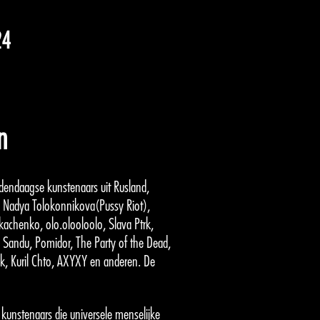
24
n
edendaagse kunstenaars uit Rusland,
o, Nadya Tolokonnikova(Pussy Riot),
kachenko, olo.olooloolo, Slava Ptrk,
a Sandu, Pomidor, The Party of the Dead,
huk, Kuril Chto, AXYXY en anderen. De
kunstenaars die universele menselijke