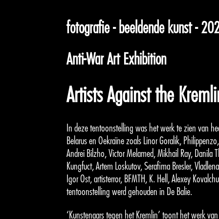
fotografie - beeldende kunst - 20
Anti-War Art Exhibition
Artists Against the Kremli
In deze tentoonstelling was het werk te zien van h
Belarus en Oekraïne zoals Linor Goralik, Philippenz
Andrei Bilzho, Victor Melamed, Mikhail Ray, Danila T
Kungfuct, Artem Loskutov, Serafima Bresler, Vladlen
Igor Ost, artisterror, BFMTH, K. Hell, Alexey Kovalc
tentoonstelling werd gehouden in De Balie.
‘Kunstenaars tegen het Kremlin’ toont het werk van 