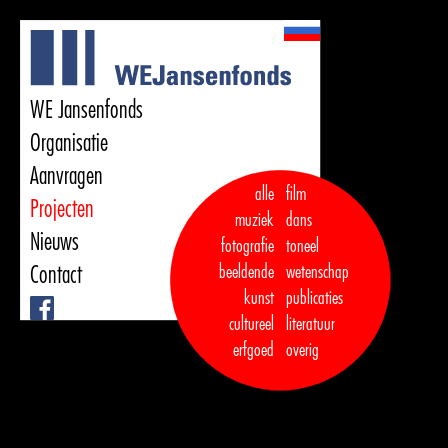
WE Jansenfonds
Organisatie
Aanvragen
alle
film
Projecten
muziek
dans  

Nieuws
fotografie
toneel
Contact
beeldende
wetenschap
kunst
publicaties

Facebook
cultureel
literatuur
erfgoed
overig