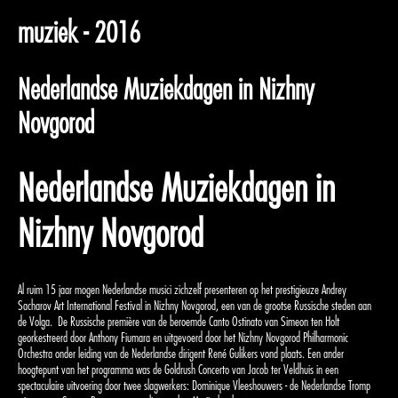
muziek - 2016
Nederlandse Muziekdagen in Nizhny
Novgorod
Nederlandse Muziekdagen in
Nizhny Novgorod
Al ruim 15 jaar mogen Nederlandse musici zichzelf presenteren op het prestigieuze Andrey
Sacharov Art International Festival in Nizhny Novgorod, een van de grootse Russische steden aan
de Volga.
De Russische première van de beroemde Canto Ostinato van Simeon ten Holt
georkestreerd door Anthony Fiumara en uitgevoerd door het Nizhny Novgorod Philharmonic
Orchestra onder leiding van de Nederlandse dirigent René Gulikers vond plaats. Een ander
hoogtepunt van het programma was de Goldrush Concerto van Jacob ter Veldhuis in een
spectaculaire uitvoering door twee slagwerkers: Dominique Vleeshouwers - de Nederlandse Tromp