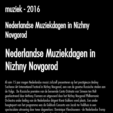
muziek - 2016
Nederlandse Muziekdagen in Nizhny
Novgorod
Nederlandse Muziekdagen in
Nizhny Novgorod
Al ruim 15 jaar mogen Nederlandse musici zichzelf presenteren op het prestigieuze Andrey
Sacharov Art International Festival in Nizhny Novgorod, een van de grootse Russische steden aan
de Volga.
De Russische première van de beroemde Canto Ostinato van Simeon ten Holt
georkestreerd door Anthony Fiumara en uitgevoerd door het Nizhny Novgorod Philharmonic
Orchestra onder leiding van de Nederlandse dirigent René Gulikers vond plaats. Een ander
hoogtepunt van het programma was de Goldrush Concerto van Jacob ter Veldhuis in een
spectaculaire uitvoering door twee slagwerkers: Dominique Vleeshouwers - de Nederlandse Tromp