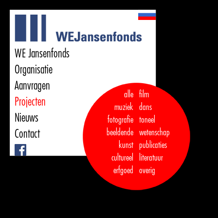
WE Jansenfonds
Organisatie
Aanvragen
alle
film
Projecten
muziek
dans  

Nieuws
fotografie
toneel
Contact
beeldende
wetenschap
kunst
publicaties

Facebook
cultureel
literatuur
erfgoed
overig