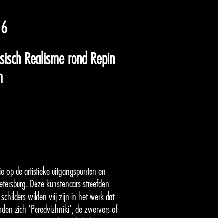
16
ssisch Realisme rond Repin
m
ie op de artistieke uitgangspunten en
Petersburg. Deze kunstenaars streefden
childers wilden vrij zijn in het werk dat
en zich ‘Peredvizhniki’, de zwervers of