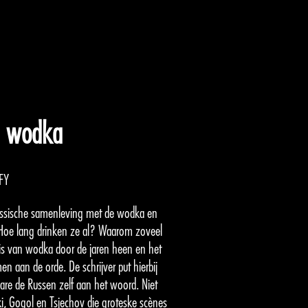
n wodka
FY
ssische samenleving met de wodka en
 Hoe lang drinken ze al? Waarom zoveel
is van wodka door de jaren heen en het
 aan de orde. De schrijver put hierbij
t ware de Russen zelf aan het woord. Niet
ki, Gogol en Tsjechov die groteske scènes