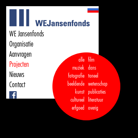
WE Jansenfonds
Organisatie
Aanvragen
alle
film
Projecten
muziek
dans  

Nieuws
fotografie
toneel
Contact
beeldende
wetenschap
kunst
publicaties

Facebook
cultureel
literatuur
erfgoed
overig