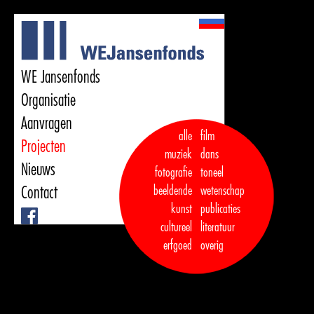
WE Jansenfonds
Organisatie
Aanvragen
alle
film
Projecten
muziek
dans  

Nieuws
fotografie
toneel
Contact
beeldende
wetenschap
kunst
publicaties

Facebook
cultureel
literatuur
erfgoed
overig