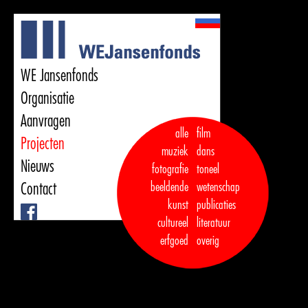
WE Jansenfonds
Organisatie
Aanvragen
alle
film
Projecten
muziek
dans  

Nieuws
fotografie
toneel
Contact
beeldende
wetenschap
kunst
publicaties

Facebook
cultureel
literatuur
erfgoed
overig