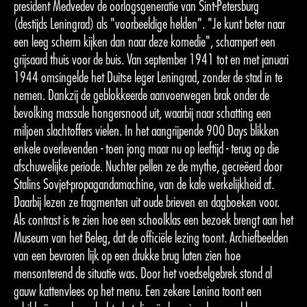
president Medvedev de oorlogsgeneratie van Sint-Petersburg
(destijds Leningrad) als "voorbeeldige helden". "Je kunt beter naar
een leeg scherm kijken dan naar deze komedie", schampert een
grijsaard thuis voor de buis. Van september 1941 tot en met januari
1944 omsingelde het Duitse leger Leningrad, zonder de stad in te
nemen. Dankzij de geblokkeerde aanvoerwegen brak onder de
bevolking massale hongersnood uit, waarbij naar schatting een
miljoen slachtoffers vielen. In het aangrijpende 900 Days blikken
enkele overlevenden - toen jong maar nu op leeftijd - terug op die
afschuwelijke periode. Nuchter pellen ze de mythe, gecreëerd door
Stalins Sovjet-propagandamachine, van de kale werkelijkheid af.
Daarbij lezen ze fragmenten uit oude brieven en dagboeken voor.
Als contrast is te zien hoe een schoolklas een bezoek brengt aan het
Museum van het Beleg, dat de officiële lezing toont. Archiefbeelden
van een bevroren lijk op een drukke brug laten zien hoe
mensonterend de situatie was. Door het voedselgebrek stond al
gauw kattenvlees op het menu. Een zekere Lenina toont een