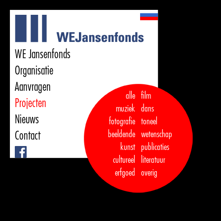
WE Jansenfonds
Organisatie
Aanvragen
alle
film
Projecten
muziek
dans  

Nieuws
fotografie
toneel
Contact
beeldende
wetenschap
kunst
publicaties

Facebook
cultureel
literatuur
erfgoed
overig