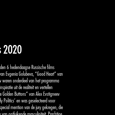
ts 2020
erden 6 hedendaagse Russische films
 van Evgenia Golubeva, “Good Heart” van
ov waren onderdeel van het programma
piratie uit de realiteit en vertellen
he Golden Buttons” van Alex Evstigneev
Politics’ en was geselecteerd voor
special mention van de jury gekregen, die
g van ontluikende masculiniteit. Prachtige