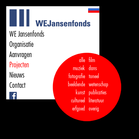
WE Jansenfonds
Organisatie
Aanvragen
alle
film
Projecten
muziek
dans  

Nieuws
fotografie
toneel
Contact
beeldende
wetenschap
kunst
publicaties

Facebook
cultureel
literatuur
erfgoed
overig