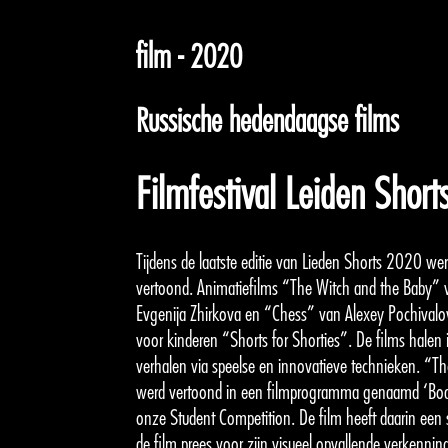
film - 2020
Russische hedendaagse films
Filmfestival Leiden Shor
Tijdens de laatste editie van Lieden Shorts 2020 w
vertoond. Animatiefilms “The Witch and the Baby”
Evgenija Zhirkova en “Chess” van Alexey Pochival
voor kinderen “Shorts for Shorties”. De films halen ins
verhalen via speelse en innovatieve technieken. “T
werd vertoond in een filmprogramma genaamd ‘Body 
onze Student Competition. De film heeft daarin een 
de film prees voor zijn visueel opvallende verkennin