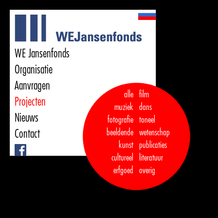
WE Jansenfonds
Organisatie
Aanvragen
alle
film
Projecten
muziek
dans  

Nieuws
fotografie
toneel
Contact
beeldende
wetenschap
kunst
publicaties

Facebook
cultureel
literatuur
erfgoed
overig