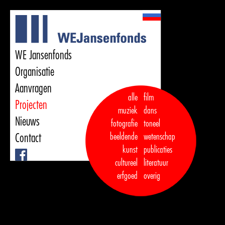
WE Jansenfonds
Organisatie
Aanvragen
alle
film
Projecten
muziek
dans  

Nieuws
fotografie
toneel
Contact
beeldende
wetenschap
kunst
publicaties

Facebook
cultureel
literatuur
erfgoed
overig