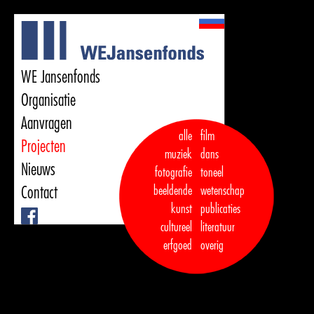
WE Jansenfonds
Organisatie
Aanvragen
alle
film
Projecten
muziek
dans  

Nieuws
fotografie
toneel
Contact
beeldende
wetenschap
kunst
publicaties

Facebook
cultureel
literatuur
erfgoed
overig