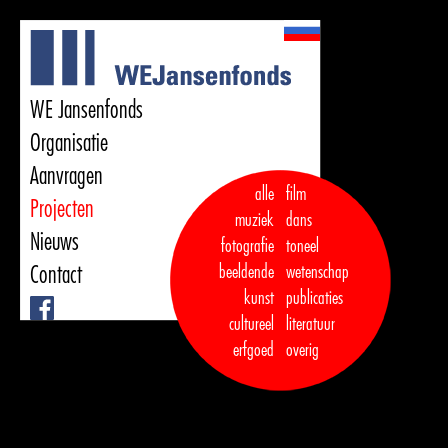
WE Jansenfonds
Organisatie
Aanvragen
alle
film
Projecten
muziek
dans  

Nieuws
fotografie
toneel
Contact
beeldende
wetenschap
kunst
publicaties

Facebook
cultureel
literatuur
erfgoed
overig