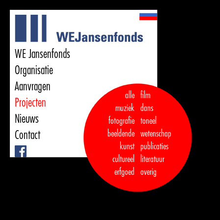
WE Jansenfonds
Organisatie
Aanvragen
alle
film
Projecten
muziek
dans  

Nieuws
fotografie
toneel
Contact
beeldende
wetenschap
kunst
publicaties

Facebook
cultureel
literatuur
erfgoed
overig