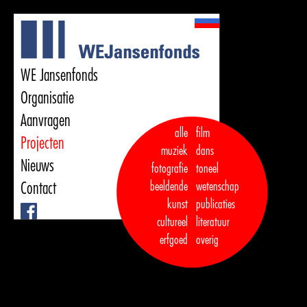
WE Jansenfonds
Organisatie
Aanvragen
alle
film
Projecten
muziek
dans  

Nieuws
fotografie
toneel
Contact
beeldende
wetenschap
kunst
publicaties

Facebook
cultureel
literatuur
erfgoed
overig