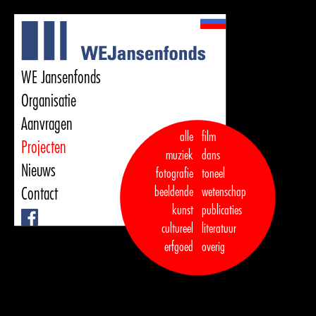
WE Jansenfonds
Organisatie
Aanvragen
alle
film
Projecten
muziek
dans  

Nieuws
fotografie
toneel
Contact
beeldende
wetenschap
kunst
publicaties

Facebook
cultureel
literatuur
erfgoed
overig