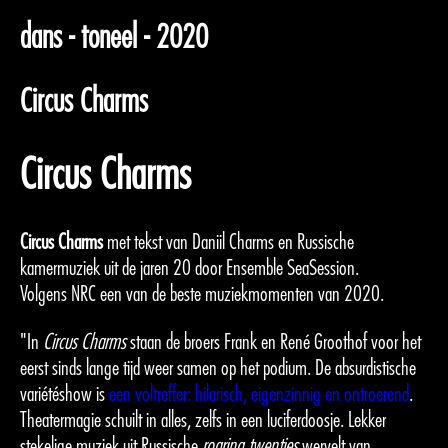
dans - toneel - 2020
Circus Charms
Circus Charms
Circus Charms
met tekst van Daniil Charms en Russische
kamermuziek uit de jaren 20 door Ensemble SeaSession.
Volgens NRC een van de beste muziekmomenten van 2020.
"In
Circus Charms
staan de broers Frank en René Groothof voor het
eerst sinds lange tijd weer samen op het podium. De absurdistische
variétéshow is
een voltreffer: hilarisch, eigenzinnig en ontroerend
.
Theatermagie schuilt in alles, zelfs in een luciferdoosje. Lekker
stekelige muziek uit Russische
roaring twenties
wervelt van