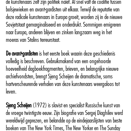
de kunstenaars zelf zijn politiek naïef. Al snel valt de coalitie tussen
bolsjewieken en avant-gardisten uit elkaar. Terwijl de reputatie van
deze radicale kunstenaars in Europa groeit, worden zij in de nieuwe
Sovjetstaat gemarginaliseerd en onderdrukt. Sommigen emigreren
naar Europa, anderen blijven en zinken langzaam weg in het
moeras van Stalins terreurstaat.
De avant-gardisten
is het eerste boek waarin deze geschiedenis
volledig is beschreven. Gebruikmakend van een ongehoorde
hoeveelheid dagboekfragmenten, brieven, en belangrijke nieuwe
archiefvondsten, brengt Sjeng Scheijen de dramatische, soms
hartverscheurende verhalen van deze kunstenaars weergaloos tot
leven.
Sjeng Scheijen
(1972) is slavist en specialist Russische kunst van
de vroege twintigste eeuw. Zijn biograﬁe van Sergej Diaghilev werd
wereldwijd geprezen, en belandde op de eindejaarslijsten van beste
boeken van The New York Times, The New Yorker en The Sunday