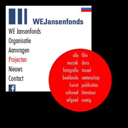
WE Jansenfonds
Organisatie
Aanvragen
alle
film
Projecten
muziek
dans  

Nieuws
fotografie
toneel
Contact
beeldende
wetenschap
kunst
publicaties

Facebook
cultureel
literatuur
erfgoed
overig